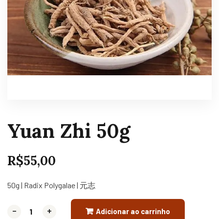
Yuan Zhi 50g
R$
55,00
50g | Radix Polygalae | 元志
-
-
+
+
Adicionar ao carrinho