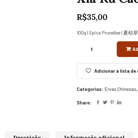
R$
35,00
100g | Spica Prunellae | 夏枯草
Ad
Adicionar à lista de
Categorias:
Ervas Chinesas
Share:
Descrição
Informação adicional