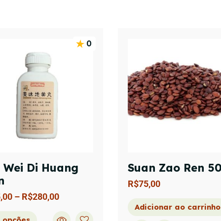
0
 Wei Di Huang
Suan Zao Ren 5
n
R$
75,00
,00
–
R$
280,00
Adicionar ao carrinho
 opções