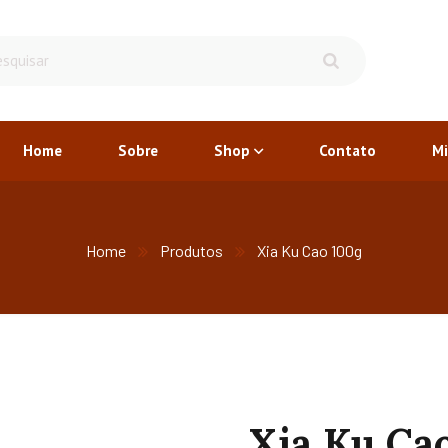
Home
Sobre
Shop
Contato
Mi
Home
Produtos
Xia Ku Cao 100g
Xia Ku Ca