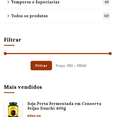
Temperos e Especiarias
43
Todos os produtos
321
Filtrar
Filtrar
Preço:
R$0
—
R$500
Mais vendidos
Soja Preta Fermentada em Conserva
Feijao Douchi 400g
R$
50,00