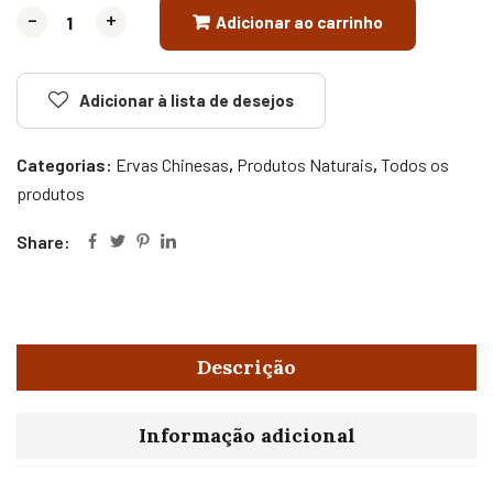
-
-
+
+
Adicionar ao carrinho
Adicionar à lista de desejos
Categorias:
Ervas Chinesas
,
Produtos Naturais
,
Todos os
produtos
Share:
Descrição
Informação adicional