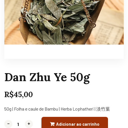
Dan Zhu Ye 50g
R$
45,00
50g | Folha e caule de Bambu | Herba Lophatheri | 淡竹葉
-
-
+
+
Adicionar ao carrinho