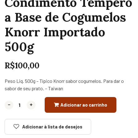
Condimento Tempero
a Base de Cogumelos
Knorr Importado
500g
R$
100,00
Peso Liq. 500g – Típico Knorr sabor cogumelos. Para dar o
sabor de seu prato. – Taiwan
-
-
+
+
Adicionar ao carrinho
Adicionar à lista de desejos