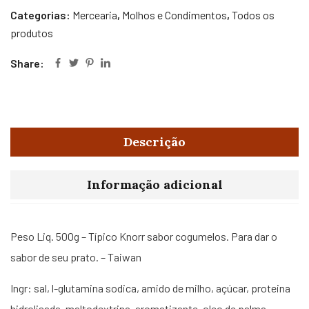
Categorias:
Mercearia
,
Molhos e Condimentos
,
Todos os
produtos
Share:
Descrição
Informação adicional
Peso Liq. 500g – Típico Knorr sabor cogumelos. Para dar o
sabor de seu prato. – Taiwan
Ingr: sal, l-glutamina sodica, amido de milho, açúcar, proteina
hidrolisada, maltodextrina, aromatizante, oleo de palma