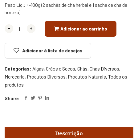
Peso Líq.: +-100g (2 sachês de cha herbal e 1 sache de cha de
hortela)
-
-
+
+
Adicionar ao carrinho
Adicionar à lista de desejos
Categorias:
Algas, Grãos e Secos
,
Chás
,
Chas Diversos
,
Mercearia
,
Produtos Diversos
,
Produtos Naturais
,
Todos os
produtos
Share:
Descrição