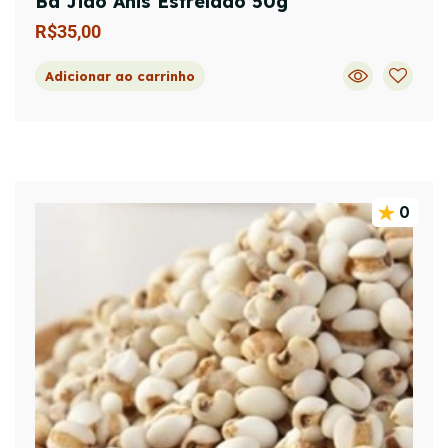
Ba Jiao Anis Estrelado 50g
R$
35,00
Adicionar ao carrinho
0