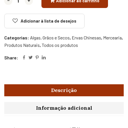
-
-
+
+
Adicionar ao carrinho
Adicionar à lista de desejos
Categorias:
Algas, Grãos e Secos
,
Ervas Chinesas
,
Mercearia
,
Produtos Naturais
,
Todos os produtos
Share:
Descrição
Informação adicional