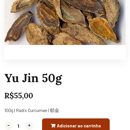
Yu Jin 50g
R$
55,00
100g | Radix Curcumae | 郁金
-
-
+
+
Adicionar ao carrinho