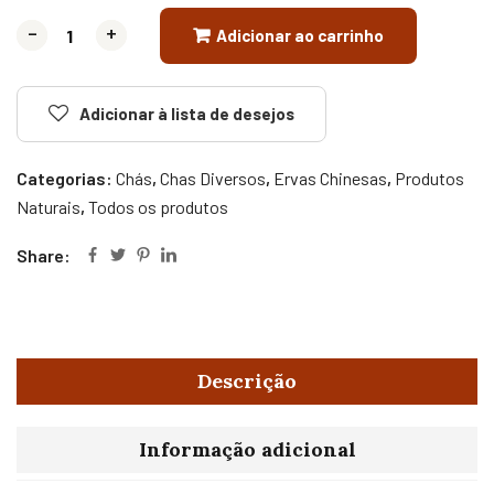
-
-
+
+
Adicionar ao carrinho
Adicionar à lista de desejos
Categorias:
Chás
,
Chas Diversos
,
Ervas Chinesas
,
Produtos
Naturais
,
Todos os produtos
Share:
Descrição
Informação adicional