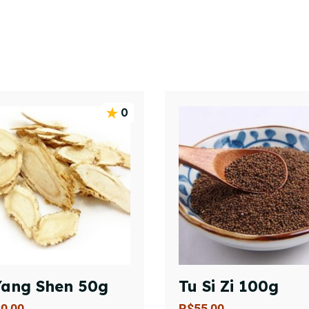
0
Yang Shen 50g
Tu Si Zi 100g
0,00
R$
55,00