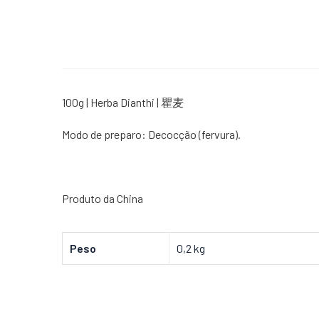
100g | Herba Dianthi | 瞿麦
Modo de preparo: Decocção (fervura).
Produto da China
Peso
0,2 kg