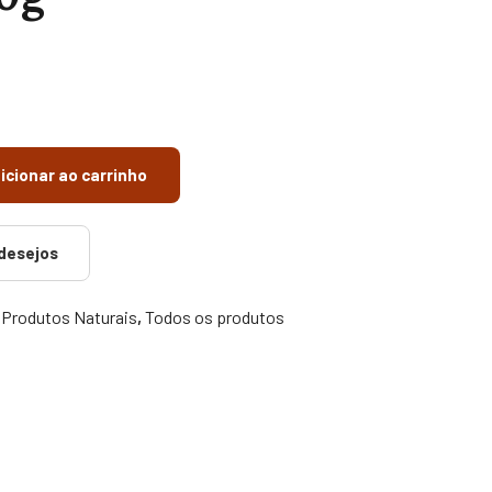
icionar ao carrinho
 desejos
,
Produtos Naturais
,
Todos os produtos