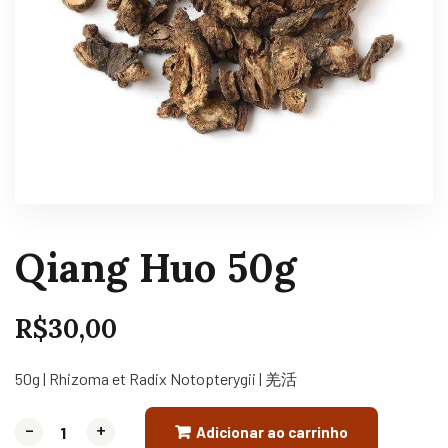
Qiang Huo 50g
R$
30,00
50g | Rhizoma et Radix Notopterygii | 羌活
-
-
+
+
Adicionar ao carrinho