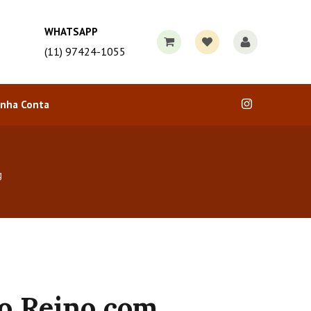
WHATSAPP
(11) 97424-1055
nha Conta
g
o Reino com