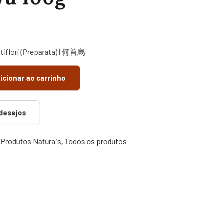
ultiflori (Preparata) | 何首烏
icionar ao carrinho
 desejos
,
Produtos Naturais
,
Todos os produtos