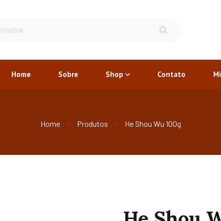
Home
Sobre
Shop
Contato
Mi
Home
Produtos
He Shou Wu 100g
He Shou 