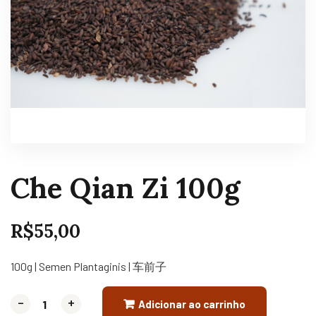
Che Qian Zi 100g
R$
55,00
100g | Semen Plantaginis | 车前子
-
-
+
+
Adicionar ao carrinho