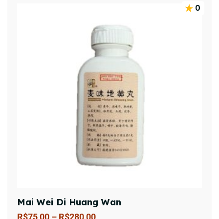
0
Mai Wei Di Huang Wan
R$
75,00
–
R$
280,00