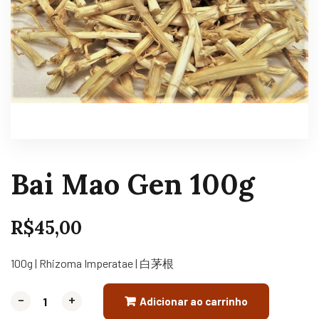
Bai Mao Gen 100g
R$
45,00
100g | Rhizoma Imperatae | 白茅根
-
-
+
+
Adicionar ao carrinho