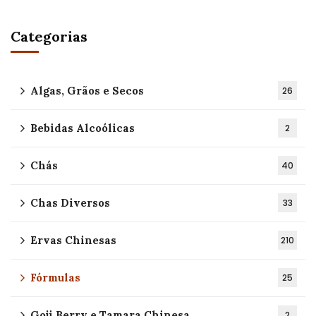
Categorias
Algas, Grãos e Secos
26
Bebidas Alcoólicas
2
Chás
40
Chas Diversos
33
Ervas Chinesas
210
Fórmulas
25
Goji Berry e Tamara Chinesa
2